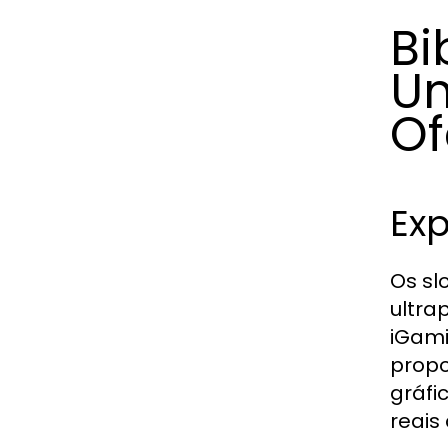
Bi
Um
Of
Ex
Os sl
ultra
iGami
propo
gráfi
reais