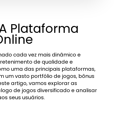
 A Plataforma
Online
ornado cada vez mais dinâmico e
tretenimento de qualidade e
mo uma das principais plataformas,
m um vasto portfólio de jogos, bônus
este artigo, vamos explorar as
logo de jogos diversificado e analisar
os seus usuários.