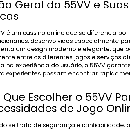
ão Geral do 55VV e Suas
icas
V é um cassino online que se diferencia por s
ucionários, desenvolvidos especialmente par
enta um design moderno e elegante, que p
mente entre os diferentes jogos e serviço
a na experiência do usuário, o 55VV garan
o experientes possam encontrar rapidamen
 Que Escolher o 55VV Pa
cessidades de Jogo Onli
o se trata de segurança e confiabilidade,