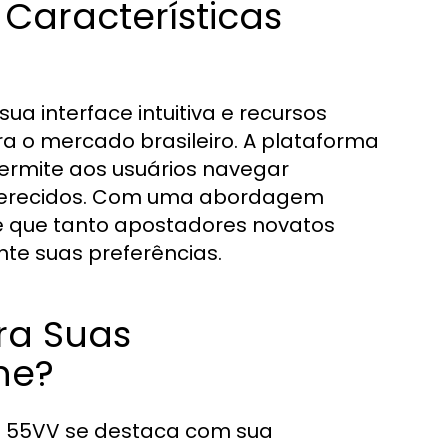
 Características
ua interface intuitiva e recursos
a o mercado brasileiro. A plataforma
ermite aos usuários navegar
s oferecidos. Com uma abordagem
te que tanto apostadores novatos
te suas preferências.
ra Suas
ne?
 o 55VV se destaca com sua