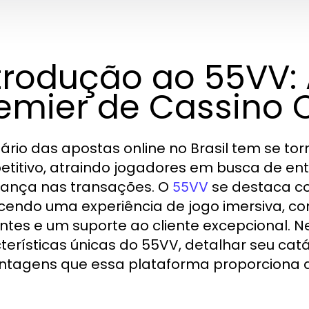
trodução ao 55VV:
emier de Cassino 
ário das apostas online no Brasil tem se t
titivo, atraindo jogadores em busca de en
ança nas transações. O
se destaca co
55VV
cendo uma experiência de jogo imersiva, co
ntes e um suporte ao cliente excepcional. N
terísticas únicas do 55VV, detalhar seu catá
ntagens que essa plataforma proporciona a