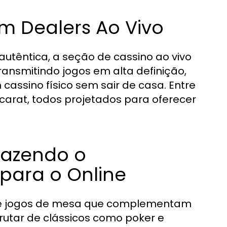
m Dealers Ao Vivo
utêntica, a seção de cassino ao vivo
ransmitindo jogos em alta definição,
ssino físico sem sair de casa. Entre
ccarat, todos projetados para oferecer
razendo o
 para o Online
de jogos de mesa que complementam
rutar de clássicos como poker e