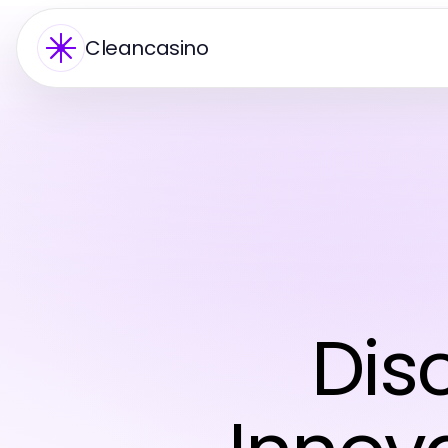
Cleancasino
Dis